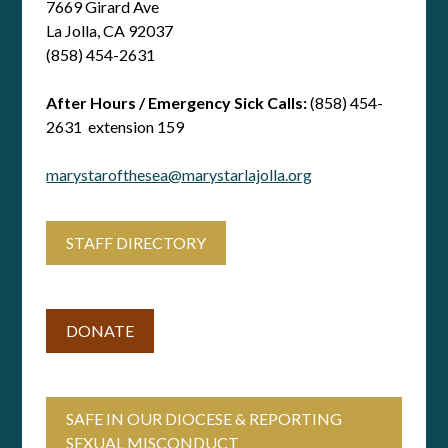
7669 Girard Ave
La Jolla, CA 92037
(858) 454-2631
After Hours / Emergency Sick Calls:
(858) 454-
2631 extension 159
marystarofthesea@marystarlajolla.org
STAFF DIRECTORY
DONATE
SAFE IN OUR DIOCESE & REPORTING
SEXUAL MISCONDUCT